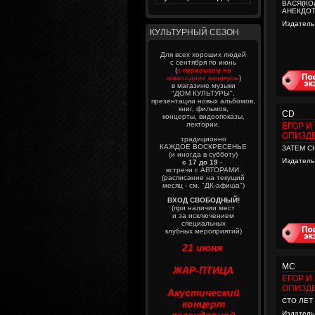
ВАСЯ(КО
АНЕКДОТ
Издатель
КУЛЬТУРНЫЙ СЕЗОН
Для всех хороших людей
с сентября по июнь
(
с перерывом на
новогодние каникулы
)
в магазине музыки
"ДОМ КУЛЬТУРЫ",
презентации новых альбомов,
книг, фильмов,
CD
концерты, видеопоказы,
лектории.
ЕГОР И
ОПИЗД
традиционно
КАЖДОЕ ВОСКРЕСЕНЬЕ
ЗАТЕМ С
(и иногда в субботу)
Издатель
с 17 до 19
-
встречи с АВТОРАМИ.
(расписание на текущий
месяц - см. "ДК-афиша")
ВХОД СВОБОДНЫЙ!
(при наличии мест
и за исключением
специальных
клубных мероприятий)
21 июня
MC
ЖАР-ПТИЦА
ЕГОР И
ОПИЗД
Акустический
СТО ЛЕТ
концерт
Издатель