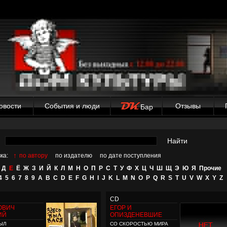
овости
События и люди
Отзывы
Бар
Найти
↑
ка:
по автору
по издателю
по дате поступления
Д
Е
Ё
Ж
З
И
Й
К
Л
М
Н
О
П
Р
С
Т
У
Ф
Х
Ц
Ч
Ш
Щ
Э
Ю
Я
Прочие
4
5
6
7
8
9
A
B
C
D
E
F
G
H
I
J
K
L
M
N
O
P
Q
R
S
T
U
V
W
X
Y
Z
CD
ОВИЧ
ЕГОР И
ИЙ
ОПИЗДЕНЕВШИЕ
ЫЛ
СО СКОРОСТЬЮ МИРА