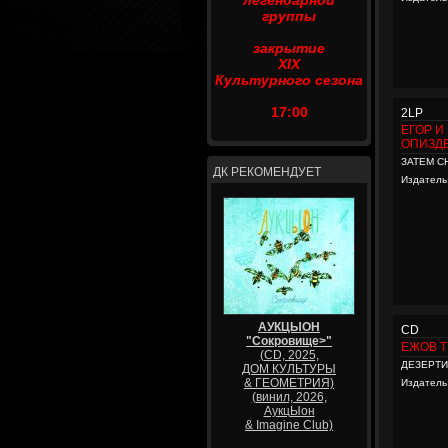
легендарной
группы
закрытие
XIX
Культурного сезона
17:00
2LP
ЕГОР И
ОПИЗД
ЗАТЕМ С
ДК РЕКОМЕНДУЕТ
Издатель
АУКЦЫОН
CD
"Сокровище>"
ЕЖОВ 
(CD, 2025,
ДЕЗЕРТ
ДОМ КУЛЬТУРЫ
& ГЕОМЕТРИЯ)
Издатель
(винил, 2026,
АукцЫон
& Imagine Club)