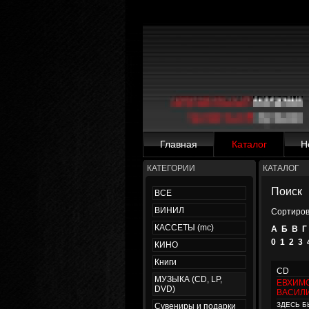
Главная
Каталог
Н
КАТЕГОРИИ
КАТАЛОГ
Поиск
ВСЕ
ВИНИЛ
Сортиров
КАССЕТЫ (mc)
А
Б
В
Г
0
1
2
3
КИНО
Книги
CD
МУЗЫКА (CD, LP,
ЕВХИМ
DVD)
ВАСИЛ
ЗДЕСЬ Б
Сувениры и подарки