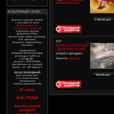
Преображенский К.
КУЛЬТУРНЫЙ СЕЗОН
2 200.00 руб.
Для всех хороших людей
с сентября по июнь
(
с перерывом на
новогодние каникулы
)
в магазине музыки
"ДОМ КУЛЬТУРЫ",
презентации новых альбомов,
книг, фильмов,
2LP
концерты, видеопоказы,
лектории.
ЖУРБИН АЛЕКСАНДР
/ ДИМИТРИН ЮРИЙ
традиционно
КАЖДОЕ ВОСКРЕСЕНЬЕ
ОРФЕЙ И ЭВРИДИКА
(и иногда в субботу)
Издатель:
Мелодия
с 17 до 19
-
встречи с АВТОРАМИ.
(расписание на текущий
месяц - см. "ДК-афиша")
ВХОД СВОБОДНЫЙ!
500.00 руб.
(при наличии мест
и за исключением
специальных
клубных мероприятий)
21 июня
ЖАР-ПТИЦА
Акустический
концерт