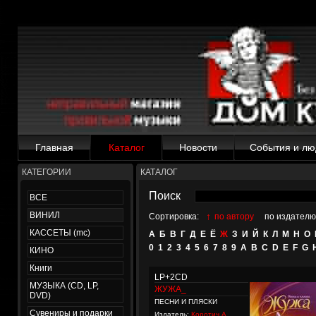
Главная
Каталог
Новости
События и лю
КАТЕГОРИИ
КАТАЛОГ
Поиск
ВСЕ
ВИНИЛ
↑
Сортировка:
по автору
по издателю
КАССЕТЫ (mc)
А
Б
В
Г
Д
Е
Ё
Ж
З
И
Й
К
Л
М
Н
О
0
1
2
3
4
5
6
7
8
9
A
B
C
D
E
F
G
КИНО
Книги
LP+2CD
МУЗЫКА (CD, LP,
ЖУЖА_
DVD)
ПЕСНИ И ПЛЯСКИ
Сувениры и подарки
Издатель:
Коротич А.,