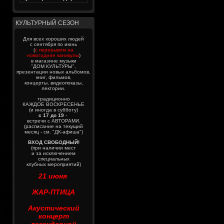
КУЛЬТУРНЫЙ СЕЗОН
Для всех хороших людей
с сентября по июнь
(
с перерывом на
новогодние каникулы
)
в магазине музыки
"ДОМ КУЛЬТУРЫ",
презентации новых альбомов,
книг, фильмов,
концерты, видеопоказы,
лектории.
традиционно
КАЖДОЕ ВОСКРЕСЕНЬЕ
(и иногда в субботу)
с 17 до 19
-
встречи с АВТОРАМИ.
(расписание на текущий
месяц - см. "ДК-афиша")
ВХОД СВОБОДНЫЙ!
(при наличии мест
и за исключением
специальных
клубных мероприятий)
21 июня
ЖАР-ПТИЦА
Акустический
концерт