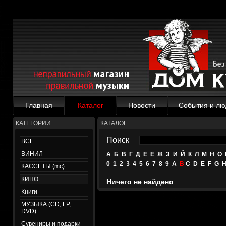
Главная
Каталог
Новости
События и лю
КАТЕГОРИИ
КАТАЛОГ
Поиск
ВСЕ
ВИНИЛ
А
Б
В
Г
Д
Е
Ё
Ж
З
И
Й
К
Л
М
Н
О
0
1
2
3
4
5
6
7
8
9
A
B
C
D
E
F
G
КАССЕТЫ (mc)
КИНО
Ничего не найдено
Книги
МУЗЫКА (CD, LP,
DVD)
Сувениры и подарки