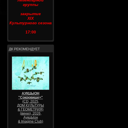
легендарной
группы
закрытие
XIX
Культурного сезона
17:00
ДК РЕКОМЕНДУЕТ
АУКЦЫОН
"Сокровище>"
(CD, 2025,
ДОМ КУЛЬТУРЫ
& ГЕОМЕТРИЯ)
(винил, 2026,
АукцЫон
& Imagine Club)