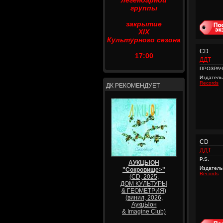
легендарной
группы
закрытие
XIX
Культурного сезона
CD
17:00
ДДТ
ПРОЗРА
Издатель
Records
ДК РЕКОМЕНДУЕТ
CD
ДДТ
P.S.
АУКЦЫОН
Издатель
"Сокровище>"
Records
(CD, 2025,
ДОМ КУЛЬТУРЫ
& ГЕОМЕТРИЯ)
(винил, 2026,
АукцЫон
& Imagine Club)