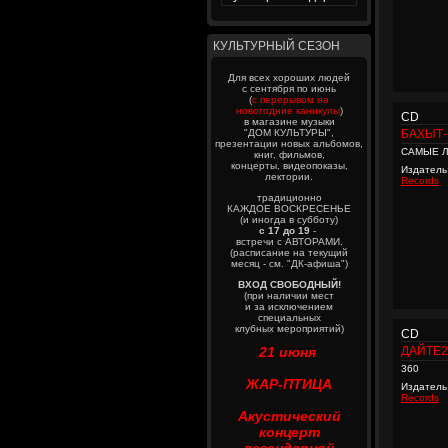
КУЛЬТУРНЫЙ СЕЗОН
Для всех хороших людей
с сентября по июнь
(
с перерывом на
новогодние каникулы
)
CD
в магазине музыки
"ДОМ КУЛЬТУРЫ",
БАХЫТ
презентации новых альбомов,
САМЫЕ Л
книг, фильмов,
концерты, видеопоказы,
Издатель
лектории.
Records
традиционно
КАЖДОЕ ВОСКРЕСЕНЬЕ
(и иногда в субботу)
с 17 до 19
-
встречи с АВТОРАМИ.
(расписание на текущий
месяц - см. "ДК-афиша")
ВХОД СВОБОДНЫЙ!
(при наличии мест
и за исключением
специальных
клубных мероприятий)
CD
21 июня
ДАЙТЕ2
360
ЖАР-ПТИЦА
Издатель
Records
Акустический
концерт