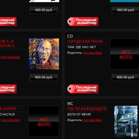
400.00 руб.
360.00 руб.
CD
ОВ А. И
ГОРОДСКАЯ ТОСКА
ЕРОВ А.
ТАМ, ГДЕ НАС НЕТ
Издатель:
not specified
:
not specified
800.00 руб.
800.00 руб.
MC
Е КАПРИ
ГОСТИ ИЗ БУДУЩЕГО
СЧАСТЬЯ
БЕГИ ОТ МЕНЯ
:
not specified
Издатель:
not specified