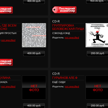
400.00 руб.
400.00 руб.
CD-R
, ГДЕ ВСЕМ
ГРУППИРОВКА
ЕСНО
БЕЛОВЕЖСКАЯ ПУЩА
ЦИЯ ПРОСТЫХ
СЭКОНД-ХЭНД
Издатель:
not specified
:
not specified
400.00 руб.
200.00 руб.
CD-R
ДУЛИНА
ГУРЬЯНОВ АЛЕ.Ф
DANZA
ЕЩЁ СИДИ
:
not specified
Издатель:
not specified
400.00 руб.
200.00 руб.