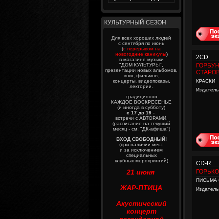
КУЛЬТУРНЫЙ СЕЗОН
Для всех хороших людей
с сентября по июнь
(
с перерывом на
новогодние каникулы
)
2CD
в магазине музыки
"ДОМ КУЛЬТУРЫ",
ГОРБУН
презентации новых альбомов,
СТАРОВ
книг, фильмов,
концерты, видеопоказы,
КРАСКИ
лектории.
Издатель
традиционно
КАЖДОЕ ВОСКРЕСЕНЬЕ
(и иногда в субботу)
с 17 до 19
-
встречи с АВТОРАМИ.
(расписание на текущий
месяц - см. "ДК-афиша")
ВХОД СВОБОДНЫЙ!
(при наличии мест
и за исключением
специальных
клубных мероприятий)
CD-R
21 июня
ГОРЬКО
ПИСЬМА 
ЖАР-ПТИЦА
Издатель
Акустический
концерт