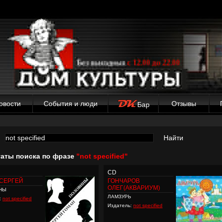
овости
События и люди
Отзывы
Бар
Найти
таты поиска по фразе
"not specified"
CD
СЕРГЕЙ
ГОНЧАРОВ
ОЛЕГ(АКВАРИУМ)
НЫ
ЛАМЗУРЬ
:
not specified
Издатель:
not specified