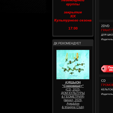
легендарной
группы
закрытие
XIX
Культурного сезона
2DVD
17:00
ГРАНТ 
ДЛЯ ШК
Издатель
ДК РЕКОМЕНДУЕТ
CD
АУКЦЫОН
ГРОМО
"Сокровище>"
(CD, 2025,
КЕЛЬТСК
ДОМ КУЛЬТУРЫ
Издатель
& ГЕОМЕТРИЯ)
(винил, 2026,
АукцЫон
& Imagine Club)