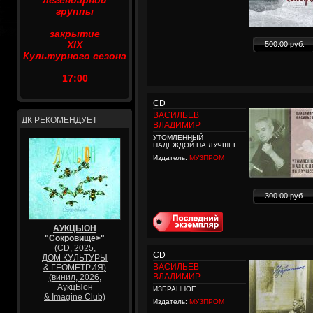
легендарной
группы
закрытие
XIX
500.00 руб.
Культурного сезона
17:00
CD
ВАСИЛЬЕВ
ДК РЕКОМЕНДУЕТ
ВЛАДИМИР
УТОМЛЕННЫЙ
НАДЕЖДОЙ НА ЛУЧШЕЕ…
Издатель:
МУЗПРОМ
300.00 руб.
АУКЦЫОН
"Сокровище>"
(CD, 2025,
CD
ДОМ КУЛЬТУРЫ
ВАСИЛЬЕВ
& ГЕОМЕТРИЯ)
ВЛАДИМИР
(винил, 2026,
АукцЫон
ИЗБРАННОЕ
& Imagine Club)
Издатель:
МУЗПРОМ