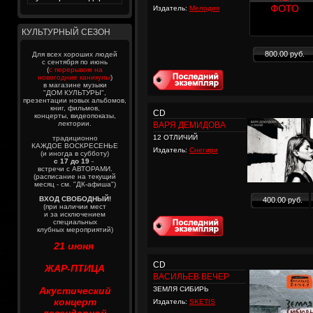
Издатель:
Мелодия
КУЛЬТУРНЫЙ СЕЗОН
800.00 руб.
Для всех хороших людей
с сентября по июнь
(
с перерывом на
новогодние каникулы
)
в магазине музыки
"ДОМ КУЛЬТУРЫ",
презентации новых альбомов,
книг, фильмов,
CD
концерты, видеопоказы,
лектории.
ВАРЯ ДЕМИДОВА
12 ОТЛИЧИЙ
традиционно
КАЖДОЕ ВОСКРЕСЕНЬЕ
Издатель:
Снегири
(и иногда в субботу)
с 17 до 19
-
встречи с АВТОРАМИ.
(расписание на текущий
месяц - см. "ДК-афиша")
ВХОД СВОБОДНЫЙ!
400.00 руб.
(при наличии мест
и за исключением
специальных
клубных мероприятий)
21 июня
CD
ЖАР-ПТИЦА
ВАСИЛЬЕВ ВЕЧЕР
Акустический
ЗЕМЛЯ СИБИРЬ
концерт
Издатель:
SKETIS