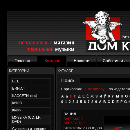
Главная
Каталог
Новости
События и лю
КАТЕГОРИИ
КАТАЛОГ
Поиск
ВСЕ
ВИНИЛ
↑
Сортировка:
по автору
по издателю
КАССЕТЫ (mc)
А
Б
В
Г
Д
Е
Ё
Ж
З
И
Й
К
Л
М
Н
О
0
1
2
3
4
5
6
7
8
9
A
B
C
D
E
F
G
КИНО
Книги
ВИНИЛ
МУЗЫКА (CD, LP,
ВАРЛАМОВ
DVD)
АЛЕКСАНДР
ЗАПИСИ 1975-1979 ГОДОВ
Сувениры и подарки