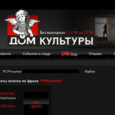
овости
События и люди
Отзывы
Бар
Найти
таты поиска по фразе
"POPmarket"
L MACHINE
ПРАВИЛЬНЫХ
:
POPmarket