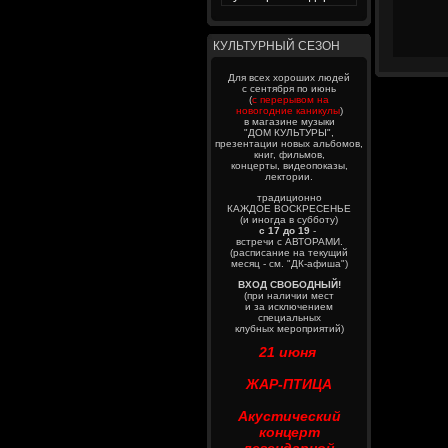
КУЛЬТУРНЫЙ СЕЗОН
Для всех хороших людей
с сентября по июнь
(
с перерывом на
новогодние каникулы
)
в магазине музыки
"ДОМ КУЛЬТУРЫ",
презентации новых альбомов,
книг, фильмов,
концерты, видеопоказы,
лектории.
традиционно
КАЖДОЕ ВОСКРЕСЕНЬЕ
(и иногда в субботу)
с 17 до 19
-
встречи с АВТОРАМИ.
(расписание на текущий
месяц - см. "ДК-афиша")
ВХОД СВОБОДНЫЙ!
(при наличии мест
и за исключением
специальных
клубных мероприятий)
21 июня
ЖАР-ПТИЦА
Акустический
концерт