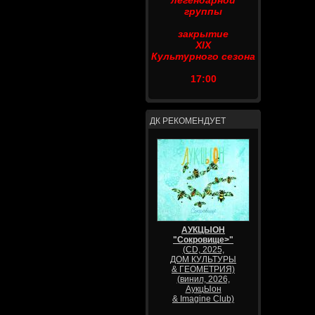
легендарной
группы
закрытие
XIX
Культурного сезона
17:00
ДК РЕКОМЕНДУЕТ
АУКЦЫОН
"Сокровище>"
(CD, 2025,
ДОМ КУЛЬТУРЫ
& ГЕОМЕТРИЯ)
(винил, 2026,
АукцЫон
& Imagine Club)