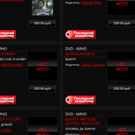
Издатель:
НОВЫЙ ДИСК
300.00 руб.
200.00 руб.
КИНО
DVD - КИНО
Н РОМАН
БАЛКАШИНОВ В.
ВО СНЕ И НАЯВУ
ВЫКУП
:
КВАДРО-ДИСК
Издатель:
Classic Company
200.00 руб.
200.00 руб.
КИНО
DVD - КИНО
ЕР РУСЛАН
БАРТЕА МИГЕЛЬ/
ОСТРЕС МАРСЕЛО
 ДУМАЙ!
АРХИВЫ ДА ВИНЧИ
:
СОЮЗ
Издатель:
СОЮЗ