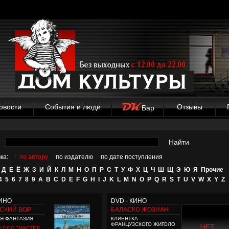
овости
События и люди
Отзывы
Бар
Найти
↑
ка:
по автору
по издателю
по дате поступления
Д
Е
Ё
Ж
З
И
Й
К
Л
М
Н
О
П
Р
С
Т
У
Ф
Х
Ц
Ч
Ш
Щ
Э
Ю
Я
Прочие
4
5
6
7
8
9
A
B
C
D
E
F
G
H
I
J
K
L
M
N
O
P
Q
R
S
T
U
V
W
X
Y
Z
КИНО
DVD - КИНО
СКИЙ ВОР
БАЛАСКО ЖОЗИАН
Я ФАНТАЗИЯ
КЛИЕНТКА
ФРАНЦУЗСКОГО ЖИГОЛО
:
ООО "МАСТЕР