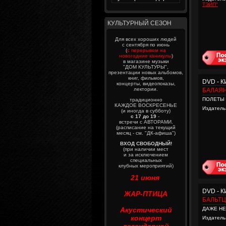
ТЭЙП"
КУЛЬТУРНЫЙ СЕЗОН
Для всех хороших людей
с сентября по июнь
(
с перерывом на
новогодние каникулы
)
в магазине музыки
"ДОМ КУЛЬТУРЫ",
презентации новых альбомов,
книг, фильмов,
DVD - 
концерты, видеопоказы,
лектории.
БАЛАЯ
ПОЛЕТЫ 
традиционно
КАЖДОЕ ВОСКРЕСЕНЬЕ
Издатель
(и иногда в субботу)
с 17 до 19
-
встречи с АВТОРАМИ.
(расписание на текущий
месяц - см. "ДК-афиша")
ВХОД СВОБОДНЫЙ!
(при наличии мест
и за исключением
специальных
клубных мероприятий)
21 июня
DVD - 
ЖАР-ПТИЦА
БАЛЬТЦ
Акустический
ДАЖЕ НЕ
концерт
Издатель