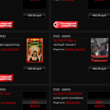
200.00 руб.
400.00 руб.
КИНО
DVD - КИНО
БЕЛОКУРОВА А.
 ДРОЗДОБОРОД
ЧЕРНЫЙ ТАКСИСТ
:
ООО "МАСТЕР
Издатель:
PANDA MALYAR
300.00 руб.
360.00 руб.
КИНО
DVD - КИНО
АПСТИН
БЕННЕТТ КОМПТОН
КОПИ ЦАРЯ СОЛОМОНА
:
not specified
Издатель:
МИСТЕРИЯ