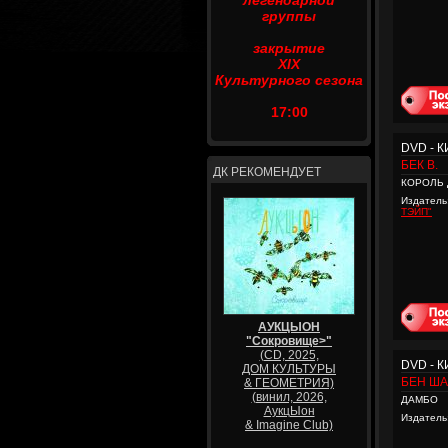
легендарной
группы
закрытие
XIX
Культурного сезона
17:00
DVD - 
БЕК В.
ДК РЕКОМЕНДУЕТ
КОРОЛЬ
Издатель
ТЭЙП"
АУКЦЫОН
"Сокровище>"
(CD, 2025,
DVD - 
ДОМ КУЛЬТУРЫ
БЕН Ш
& ГЕОМЕТРИЯ)
(винил, 2026,
ДАМБО
АукцЫон
Издатель
& Imagine Club)