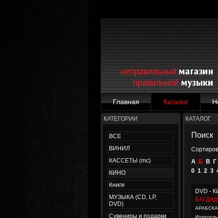
Главная
Каталог
Н
КАТЕГОРИИ
КАТАЛОГ
Поиск
ВСЕ
ВИНИЛ
Сортиров
КАССЕТЫ (mc)
А
Б
В
Г
0
1
2
3
КИНО
Книги
DVD - 
МУЗЫКА (CD, LP,
БАГДАД
DVD)
АРАБСКА
Сувениры и подарки
Издатель