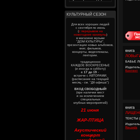
КУЛЬТУРНЫЙ СЕЗОН
Для всех хороших людей
с сентября по июнь
(
с перерывом на
новогодние каникулы
)
в магазине музыки
"ДОМ КУЛЬТУРЫ",
презентации новых альбомов,
книг, фильмов,
книга
концерты, видеопоказы,
лектории.
ЛОВЫГ
БАБЬЕ Л
традиционно
КАЖДОЕ ВОСКРЕСЕНЬЕ
Издатель
(и иногда в субботу)
Контент
с 17 до 19
-
встречи с АВТОРАМИ.
(расписание на текущий
месяц - см. "ДК-афиша")
ВХОД СВОБОДНЫЙ!
(при наличии мест
и за исключением
специальных
клубных мероприятий)
книга
21 июня
ЛИЩЕН
ТЕКСТЫ 
ЖАР-ПТИЦА
Издатель
Records
Акустический
концерт