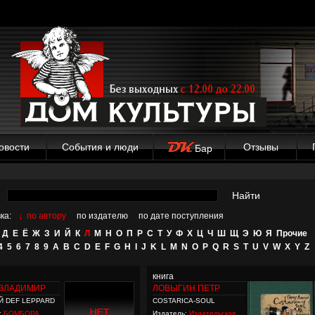
овости
События и люди
Отзывы
Бар
Найти
↓
ка:
по автору
по издателю
по дате поступления
Д
Е
Ё
Ж
З
И
Й
К
Л
М
Н
О
П
Р
С
Т
У
Ф
Х
Ц
Ч
Ш
Щ
Э
Ю
Я
Прочие
4
5
6
7
8
9
A
B
C
D
E
F
G
H
I
J
K
L
M
N
O
P
Q
R
S
T
U
V
W
X
Y
Z
книга
 ВЛАДИМИР
ЛОВЫГИН ПЕТР
Й DEF LEPPARD
COSTARICA-SOUL
:
БОМБОРА
Издатель:
Издательская