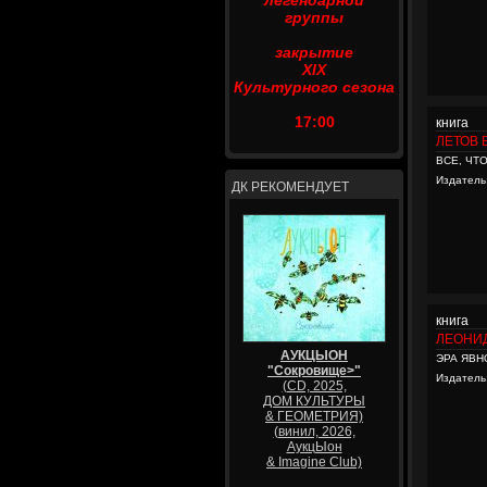
легендарной
группы
закрытие
XIX
Культурного сезона
17:00
книга
ЛЕТОВ 
ВСЕ, ЧТ
Издатель
ДК РЕКОМЕНДУЕТ
книга
ЛЕОНИ
АУКЦЫОН
ЭРА ЯВН
"Сокровище>"
Издатель
(CD, 2025,
ДОМ КУЛЬТУРЫ
& ГЕОМЕТРИЯ)
(винил, 2026,
АукцЫон
& Imagine Club)