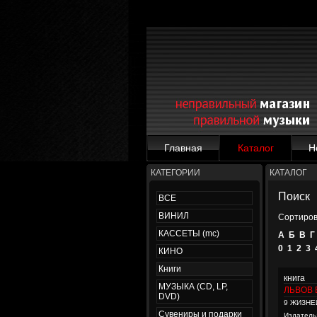
Главная
Каталог
Н
КАТЕГОРИИ
КАТАЛОГ
Поиск
ВСЕ
ВИНИЛ
Сортиров
КАССЕТЫ (mc)
А
Б
В
Г
0
1
2
3
КИНО
Книги
книга
МУЗЫКА (CD, LP,
ЛЬВОВ
DVD)
9 ЖИЗНЕ
Сувениры и подарки
Издатель