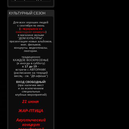
КУЛЬТУРНЫЙ СЕЗОН
Для всех хороших людей
с сентября по июнь
(
с перерывом на
новогодние каникулы
)
в магазине музыки
"ДОМ КУЛЬТУРЫ",
презентации новых альбомов,
книг, фильмов,
концерты, видеопоказы,
лектории.
традиционно
КАЖДОЕ ВОСКРЕСЕНЬЕ
(и иногда в субботу)
с 17 до 19
-
встречи с АВТОРАМИ.
(расписание на текущий
месяц - см. "ДК-афиша")
ВХОД СВОБОДНЫЙ!
(при наличии мест
и за исключением
специальных
клубных мероприятий)
21 июня
ЖАР-ПТИЦА
Акустический
концерт