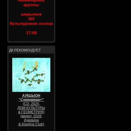
легендарной
группы
закрытие
XIX
Культурного сезона
17:00
ДК РЕКОМЕНДУЕТ
АУКЦЫОН
"Сокровище>"
(CD, 2025,
ДОМ КУЛЬТУРЫ
& ГЕОМЕТРИЯ)
(винил, 2026,
АукцЫон
& Imagine Club)