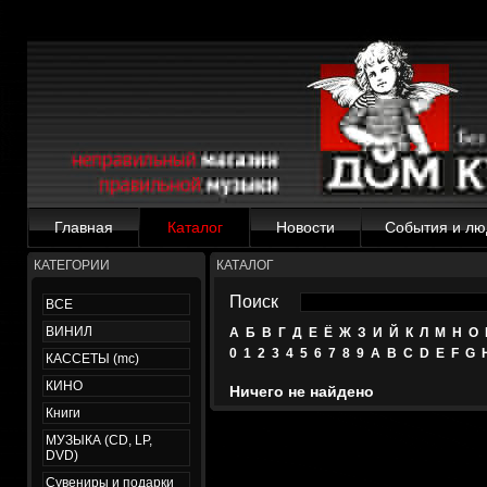
Главная
Каталог
Новости
События и лю
КАТЕГОРИИ
КАТАЛОГ
Поиск
ВСЕ
ВИНИЛ
А
Б
В
Г
Д
Е
Ё
Ж
З
И
Й
К
Л
М
Н
О
0
1
2
3
4
5
6
7
8
9
A
B
C
D
E
F
G
КАССЕТЫ (mc)
КИНО
Ничего не найдено
Книги
МУЗЫКА (CD, LP,
DVD)
Сувениры и подарки