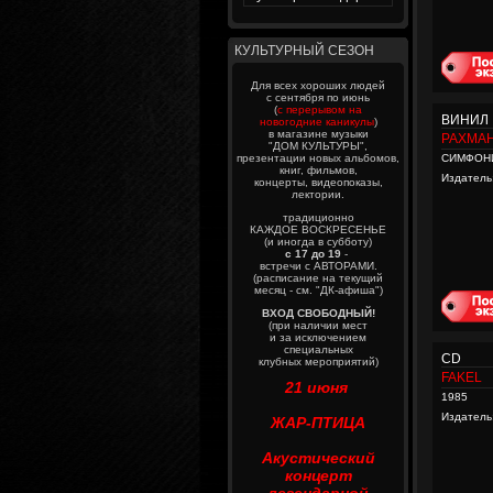
КУЛЬТУРНЫЙ СЕЗОН
Для всех хороших людей
с сентября по июнь
(
с перерывом на
ВИНИЛ
новогодние каникулы
)
в магазине музыки
РАХМА
"ДОМ КУЛЬТУРЫ",
презентации новых альбомов,
СИМФОН
книг, фильмов,
Издатель
концерты, видеопоказы,
лектории.
традиционно
КАЖДОЕ ВОСКРЕСЕНЬЕ
(и иногда в субботу)
с 17 до 19
-
встречи с АВТОРАМИ.
(расписание на текущий
месяц - см. "ДК-афиша")
ВХОД СВОБОДНЫЙ!
(при наличии мест
и за исключением
специальных
CD
клубных мероприятий)
FAKEL
21 июня
1985
Издатель
ЖАР-ПТИЦА
Акустический
концерт