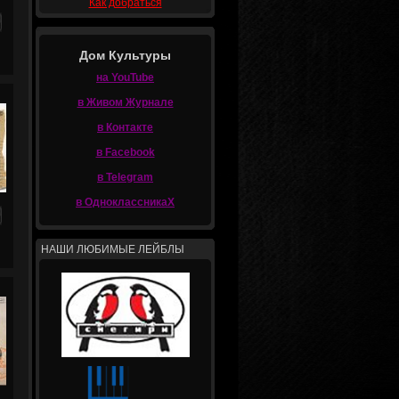
Как добраться
Дом Культуры
на YouTube
в Живом Журнале
в Контакте
в Facebook
в Telegram
в ОдноклассникаХ
НАШИ ЛЮБИМЫЕ ЛЕЙБЛЫ