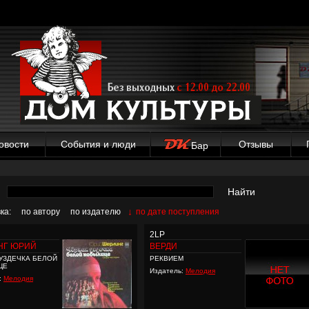
овости
События и люди
Отзывы
Бар
Найти
↓
ка:
по автору
по издателю
по дате поступления
2LP
НГ ЮРИЙ
ВЕРДИ
УЗДЕЧКА БЕЛОЙ
РЕКВИЕМ
ЦЕ
Издатель:
Мелодия
:
Мелодия