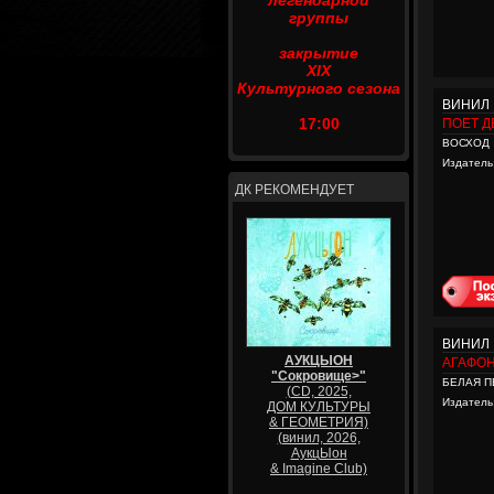
легендарной
группы
закрытие
XIX
Культурного сезона
ВИНИЛ
17:00
ПОЕТ Д
ВОСХОД
Издатель
ДК РЕКОМЕНДУЕТ
ВИНИЛ
АУКЦЫОН
АГАФО
"Сокровище>"
БЕЛАЯ П
(CD, 2025,
Издатель
ДОМ КУЛЬТУРЫ
& ГЕОМЕТРИЯ)
(винил, 2026,
АукцЫон
& Imagine Club)