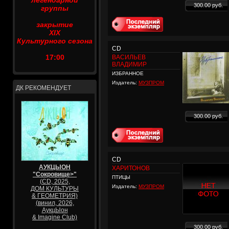
легендарной
300.00 руб.
группы
закрытие
XIX
Культурного сезона
CD
17:00
ВАСИЛЬЕВ
ВЛАДИМИР
ИЗБРАННОЕ
Издатель:
МУЗПРОМ
ДК РЕКОМЕНДУЕТ
300.00 руб.
CD
АУКЦЫОН
ХАРИТОНОВ
"Сокровище>"
ПТИЦЫ
(CD, 2025,
Издатель:
МУЗПРОМ
ДОМ КУЛЬТУРЫ
& ГЕОМЕТРИЯ)
(винил, 2026,
АукцЫон
& Imagine Club)
300.00 руб.