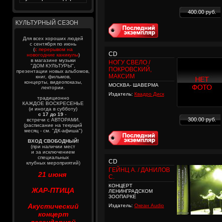
400.00 руб.
КУЛЬТУРНЫЙ СЕЗОН
Для всех хороших людей
с сентября по июнь
(
с перерывом на
CD
новогодние каникулы
)
в магазине музыки
НОГУ СВЕЛО /
"ДОМ КУЛЬТУРЫ",
ПОКРОВСКИЙ,
презентации новых альбомов,
МАКСИМ
книг, фильмов,
концерты, видеопоказы,
МОСКВА- ШАВЕРМА
лектории.
Издатель:
Квадро Диск
традиционно
КАЖДОЕ ВОСКРЕСЕНЬЕ
(и иногда в субботу)
с 17 до 19
-
300.00 руб.
встречи с АВТОРАМИ.
(расписание на текущий
месяц - см. "ДК-афиша")
ВХОД СВОБОДНЫЙ!
(при наличии мест
и за исключением
специальных
CD
клубных мероприятий)
ГЕЙНЦ А. / ДАНИЛОВ
21 июня
С.
КОНЦЕРТ
ЖАР-ПТИЦА
ЛЕНИНГРАДСКОМ
ЗООПАРКЕ
Акустический
Издатель:
Океан Audio
концерт