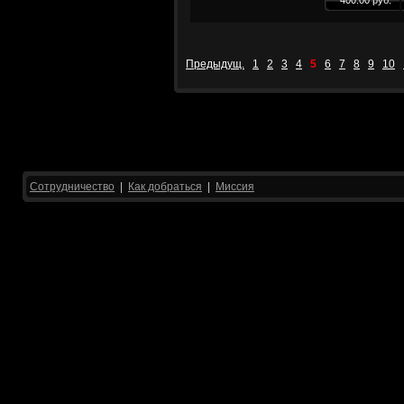
400.00 руб.
Предыдущ.
1
2
3
4
5
6
7
8
9
10
Сотрудничество
|
Как добраться
|
Миссия