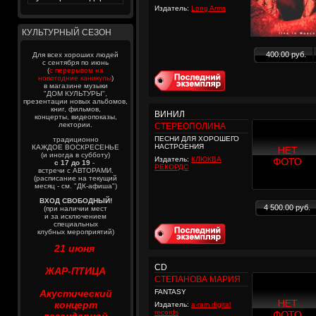
Издатель:
Long Arms
КУЛЬТУРНЫЙ СЕЗОН
400.00 руб.
Для всех хороших людей
с сентября по июнь
(
с перерывом на
новогодние каникулы
)
в магазине музыки
"ДОМ КУЛЬТУРЫ",
презентации новых альбомов,
книг, фильмов,
ВИНИЛ
концерты, видеопоказы,
лектории.
СТЕРЕОПОЛИНА
ПЕСНИ ДЛЯ ХОРОШЕГО
традиционно
НАСТРОЕНИЯ
КАЖДОЕ ВОСКРЕСЕНЬЕ
(и иногда в субботу)
Издатель:
КЛЮКВА
с 17 до 19
-
РЕКОРДС
встречи с АВТОРАМИ.
(расписание на текущий
месяц - см. "ДК-афиша")
ВХОД СВОБОДНЫЙ!
4 500.00 руб.
(при наличии мест
и за исключением
специальных
клубных мероприятий)
21 июня
CD
ЖАР-ПТИЦА
СТЕПАНОВА МАРИЯ
Акустический
FANTASY
концерт
Издатель:
a-ram digital
records