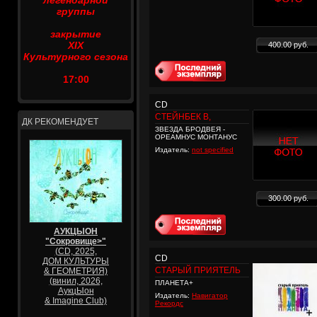
легендарной
группы
закрытие
XIX
400.00 руб.
Культурного сезона
17:00
CD
СТЕЙНБЕК В,
ДК РЕКОМЕНДУЕТ
ЗВЕЗДА БРОДВЕЯ -
ОРЕАМНУС МОНТАНУС
Издатель:
not specified
300.00 руб.
АУКЦЫОН
"Сокровище>"
(CD, 2025,
CD
ДОМ КУЛЬТУРЫ
СТАРЫЙ ПРИЯТЕЛЬ
& ГЕОМЕТРИЯ)
(винил, 2026,
ПЛАНЕТА+
АукцЫон
Издатель:
Навигатор
& Imagine Club)
Рекордс