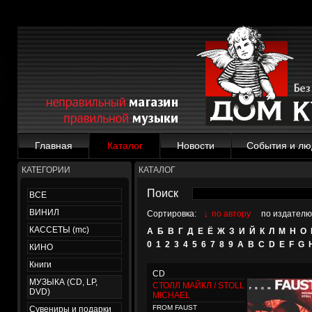
Главная
Каталог
Новости
События и лю
КАТЕГОРИИ
КАТАЛОГ
Поиск
ВСЕ
ВИНИЛ
↓
Сортировка:
по автору
по издателю
КАССЕТЫ (mc)
А
Б
В
Г
Д
Е
Ё
Ж
З
И
Й
К
Л
М
Н
О
0
1
2
3
4
5
6
7
8
9
A
B
C
D
E
F
G
КИНО
Книги
CD
МУЗЫКА (CD, LP,
СТОЛЛ МАЙКЛ / STOLL
DVD)
MICHAEL
FROM FAUST
Сувениры и подарки