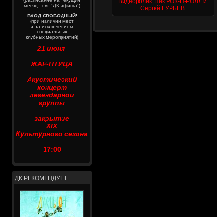
(расписание на текущий
Видеоролик: Ник РОК-Н-РОЛЛ и
месяц - см. "ДК-афиша")
Сергей ГУРЬЕВ
ВХОД СВОБОДНЫЙ!
(при наличии мест
и за исключением
специальных
клубных мероприятий)
21 июня
ЖАР-ПТИЦА
Акустический
концерт
легендарной
группы
закрытие
XIX
Культурного сезона
17:00
ДК РЕКОМЕНДУЕТ