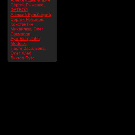
Алексей Давлетшин
Сергей Рыженко,
ФУТБОЛ
Алексей Кульбацкий,
Сергей Романов,
Константин
Михайлюк, Олег
Сакмаров
АукцЫон, John
Medeski
Настя Васильева,
Олег Хлеб
Виктор Пузо