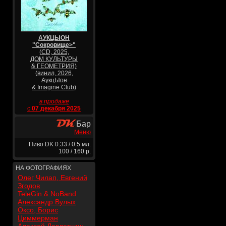
АУКЦЫОН
"Сокровище>"
(CD, 2025,
ДОМ КУЛЬТУРЫ
& ГЕОМЕТРИЯ)
(винил, 2026,
АукцЫон
& Imagine Club)
в продаже
с
07 декабря 2025
Бар
Меню
Пиво DK 0.33 / 0.5 мл.
100 / 160 р.
НА ФОТОГРАФИЯХ
Олег Чилап, Евгений
Згодов
TeleGin & NoBand
Александр Вулых
Оксо, Борис
Циммерман