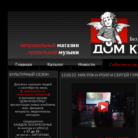
Главная
Каталог
Новости
События и лю
КУЛЬТУРНЫЙ СЕЗОН
13.03.22: НИК РОК-Н-РОЛЛ И СЕРГЕЙ ГУ
Для всех хороших людей
с сентября по июнь
(
с перерывом на
новогодние каникулы
)
в магазине музыки
"ДОМ КУЛЬТУРЫ",
презентации новых альбомов,
книг, фильмов,
концерты, видеопоказы,
лектории.
традиционно
КАЖДОЕ ВОСКРЕСЕНЬЕ
(и иногда в субботу)
с 17 до 19
-
встречи с АВТОРАМИ.