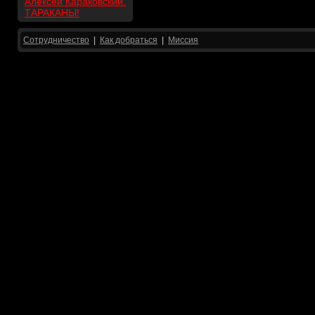
Алексей Караковский.
ТАРАКАНЫ!
Сотрудничество
|
Как добраться
|
Миссия