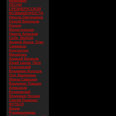
Краюшкин
ПЕСНИ
СРЕДНЕРУССКОЙ
ВОЗВЫШЕННОСТИ,
Никола Овичнников,
Сергей Воронцов,
Ксения
Монастырская,
Никита Алексеев
СиЛя, ВЫХОД
Андрей Дюков, Олег
Сакмаров,
Константин
Михайлюк
Алексей Борисов,
Юрий Царёв, Пётр
Соколовский
Владимир Колосов,
Оля Земляника,
Ирина Савицкая
Владимир Томшин,
Александр
Колаковский,
Владимир Нехаев
Сергей Рыженко,
ФУТБОЛ
Влада
Рукавишникова,