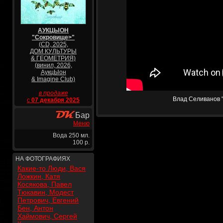
АУКЦЫОН
"Сокровище>"
(CD, 2025,
ДОМ КУЛЬТУРЫ
& ГЕОМЕТРИЯ)
(винил, 2026,
АукцЫон
& Imagine Club)
в продаже
Влад Селиванов "
с
07 декабря 2025
Бар
Меню
Вода 250 мл.
100 р.
НА ФОТОГРАФИЯХ
Какие-то Люди, Вася
Ложкин, Катя
Косякова, Павел
Тюкавин, Модест
Петрович, Евгений
Бен, Антон
Хаймович, Сергей