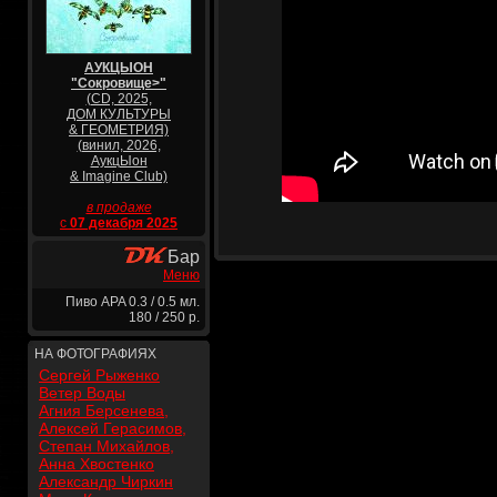
АУКЦЫОН
"Сокровище>"
(CD, 2025,
ДОМ КУЛЬТУРЫ
& ГЕОМЕТРИЯ)
(винил, 2026,
АукцЫон
& Imagine Club)
в продаже
с
07 декабря 2025
Бар
Меню
Пиво APA 0.3 / 0.5 мл.
180 / 250 р.
НА ФОТОГРАФИЯХ
Сергей Рыженко
Ветер Воды
Агния Берсенева,
Алексей Герасимов,
Степан Михайлов,
Анна Хвостенко
Александр Чиркин