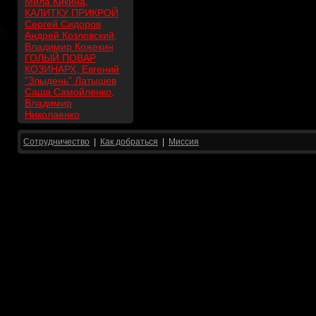
Мила Кикина,
КАЛИТКУ ПРИКРОЙ
Сергей Сидоров
Андрей Козловский,
Владимир Кожекин
ГОЛЫЙ ПОВАР
КОЗИНАРХ, Евгений
"Злыдень" Латышев
Саша Самойленко,
Владимир
Николаенко
Сотрудничество
|
Как добраться
|
Миссия