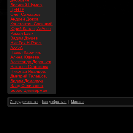
Дубровин
Василий Шумов,
ЦЕНТР
Олег Сакмаров,
Андрей Дюков,
Константин Савицкий
Юрий Капля, АкАссо
Роман Езык
Вадим Дзуцев
Ник Рок-Н-Ролл,
AzZzA
Павел Карачин,
Алина Юдаева,
Александр Дороньев
Наталья Старикова,
Николай Иванцов,
Дмитрий Талашов,
Вадим Демарчук
Влад Селиванов,
Борис Циммерман
Сотрудничество
|
Как добраться
|
Миссия