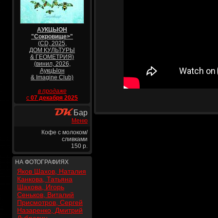
АУКЦЫОН
"Сокровище>"
(CD, 2025,
ДОМ КУЛЬТУРЫ
& ГЕОМЕТРИЯ)
(винил, 2026,
АукцЫон
& Imagine Club)
в продаже
с
07 декабря 2025
Бар
Меню
Кофе с молоком/
сливками
150 р.
НА ФОТОГРАФИЯХ
Яков Шахов, Наталия
Канкова, Татьяна
Шахова, Игорь
Сеньков, Виталий
Присмотров, Сергей
Назаренко, Дмитрий