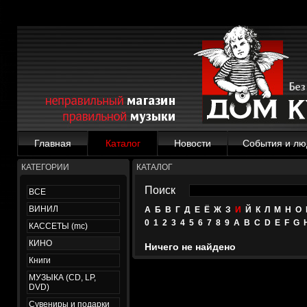
Главная
Каталог
Новости
События и лю
КАТЕГОРИИ
КАТАЛОГ
Поиск
ВСЕ
ВИНИЛ
А
Б
В
Г
Д
Е
Ё
Ж
З
И
Й
К
Л
М
Н
О
0
1
2
3
4
5
6
7
8
9
A
B
C
D
E
F
G
КАССЕТЫ (mc)
КИНО
Ничего не найдено
Книги
МУЗЫКА (CD, LP,
DVD)
Сувениры и подарки