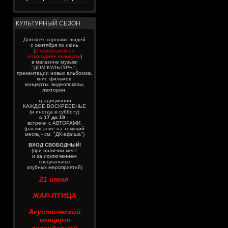
КУЛЬТУРНЫЙ СЕЗОН
Для всех хороших людей
с сентября по июнь
(
с перерывом на
новогодние каникулы
)
в магазине музыки
"ДОМ КУЛЬТУРЫ",
презентации новых альбомов,
книг, фильмов,
концерты, видеопоказы,
лектории.
традиционно
КАЖДОЕ ВОСКРЕСЕНЬЕ
(и иногда в субботу)
с 17 до 19
-
встречи с АВТОРАМИ.
(расписание на текущий
месяц - см. "ДК-афиша")
ВХОД СВОБОДНЫЙ!
(при наличии мест
и за исключением
специальных
клубных мероприятий)
21 июня
ЖАР-ПТИЦА
Акустический
концерт