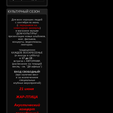
КУЛЬТУРНЫЙ СЕЗОН
Для всех хороших людей
с сентября по июнь
(
с перерывом на
новогодние каникулы
)
в магазине музыки
"ДОМ КУЛЬТУРЫ",
презентации новых альбомов,
книг, фильмов,
концерты, видеопоказы,
лектории.
традиционно
КАЖДОЕ ВОСКРЕСЕНЬЕ
(и иногда в субботу)
с 17 до 19
-
встречи с АВТОРАМИ.
(расписание на текущий
месяц - см. "ДК-афиша")
ВХОД СВОБОДНЫЙ!
(при наличии мест
и за исключением
специальных
клубных мероприятий)
21 июня
ЖАР-ПТИЦА
Акустический
концерт