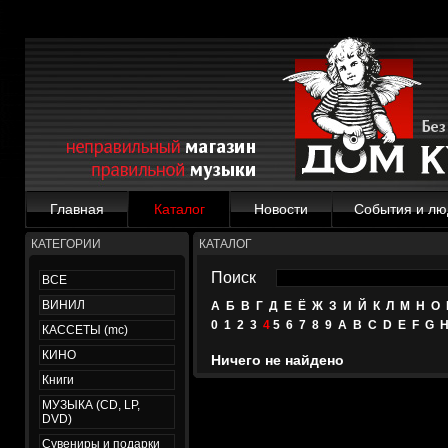
Главная
Каталог
Новости
События и лю
КАТЕГОРИИ
КАТАЛОГ
Поиск
ВСЕ
ВИНИЛ
А
Б
В
Г
Д
Е
Ё
Ж
З
И
Й
К
Л
М
Н
О
0
1
2
3
4
5
6
7
8
9
A
B
C
D
E
F
G
КАССЕТЫ (mc)
КИНО
Ничего не найдено
Книги
МУЗЫКА (CD, LP,
DVD)
Сувениры и подарки