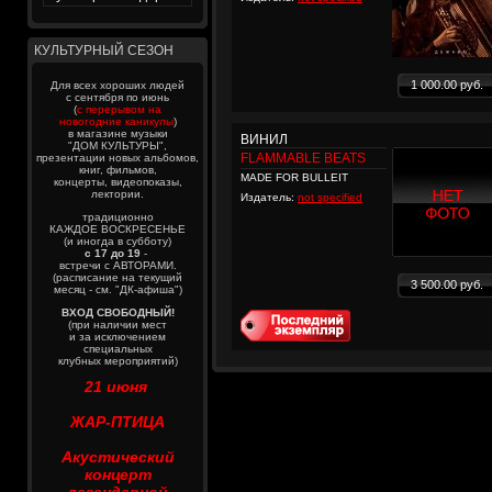
КУЛЬТУРНЫЙ СЕЗОН
1 000.00 руб.
Для всех хороших людей
с сентября по июнь
(
с перерывом на
новогодние каникулы
)
в магазине музыки
ВИНИЛ
"ДОМ КУЛЬТУРЫ",
FLAMMABLE BEATS
презентации новых альбомов,
книг, фильмов,
MADE FOR BULLEIT
концерты, видеопоказы,
лектории.
Издатель:
not specified
традиционно
КАЖДОЕ ВОСКРЕСЕНЬЕ
(и иногда в субботу)
с 17 до 19
-
встречи с АВТОРАМИ.
(расписание на текущий
3 500.00 руб.
месяц - см. "ДК-афиша")
ВХОД СВОБОДНЫЙ!
(при наличии мест
и за исключением
специальных
клубных мероприятий)
21 июня
ЖАР-ПТИЦА
Акустический
концерт