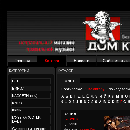
Главная
Каталог
Новости
События и лю
КАТЕГОРИИ
КАТАЛОГ
Поиск
ВСЕ
ВИНИЛ
↑
Сортировка:
по автору
по издателю
КАССЕТЫ (mc)
А
Б
В
Г
Д
Е
Ё
Ж
З
И
Й
К
Л
М
Н
О
0
1
2
3
4
5
6
7
8
9
A
B
C
D
E
F
G
КИНО
Книги
ВИНИЛ
МУЗЫКА (CD, LP,
F4 BAND
DVD)
ДЕЖАВЮ
Сувениры и подарки
Издатель:
not specified