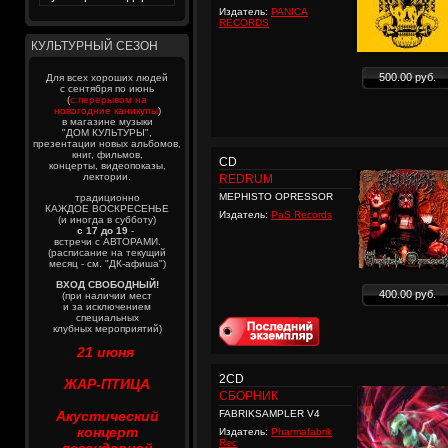
Издатель:
PANICA
RECORDS
КУЛЬТУРНЫЙ СЕЗОН
500.00 руб.
Для всех хороших людей
с сентября по июнь
(
с перерывом на
новогодние каникулы
)
в магазине музыки
"ДОМ КУЛЬТУРЫ",
презентации новых альбомов,
книг, фильмов,
CD
концерты, видеопоказы,
лектории.
REDRUM
MEPHISTO OPRESSOR
традиционно
КАЖДОЕ ВОСКРЕСЕНЬЕ
Издатель:
PaS Records
(и иногда в субботу)
с 17 до 19
-
встречи с АВТОРАМИ.
(расписание на текущий
месяц - см. "ДК-афиша")
ВХОД СВОБОДНЫЙ!
400.00 руб.
(при наличии мест
и за исключением
специальных
клубных мероприятий)
21 июня
2CD
ЖАР-ПТИЦА
СБОРНИК
Акустический
FABRIKSAMPLER V4
концерт
Издатель:
Pharmafabrik
Rec