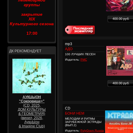
легендарной
группы
закрытие
XIX
400.00 руб.
Культурного сезона
17:00
mp3
АДО
ДК РЕКОМЕНДУЕТ
100 ЛУЧШИХ ПЕСЕН
Издатель:
PMC
400.00 руб.
АУКЦЫОН
"Сокровище>"
(CD, 2025,
CD
ДОМ КУЛЬТУРЫ
БОНИ НЕМ
& ГЕОМЕТРИЯ)
(винил, 2026,
МЕЛОДИИ И РИТМЫ
АукцЫон
ЗАРУБЕЖНОЙ ЭСТРАДЫ
(ВЫП.2)
& Imagine Club)
Издатель:
PolyGram Russia