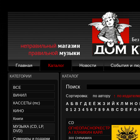
Главная
Каталог
Новости
События и лю
КАТЕГОРИИ
КАТАЛОГ
Поиск
ВСЕ
ВИНИЛ
↑
Сортировка:
по автору
по издателю
КАССЕТЫ (mc)
А
Б
В
Г
Д
Е
Ё
Ж
З
И
Й
К
Л
М
Н
О
0
1
2
3
4
5
6
7
8
9
A
B
C
D
E
F
G
КИНО
Книги
CD
МУЗЫКА (CD, LP,
ОГНЕОПАСНОРКЕСТР
DVD)
А / ХЛАМКИН КАРЛ
300 CHINAMAN
Сувениры и подарки