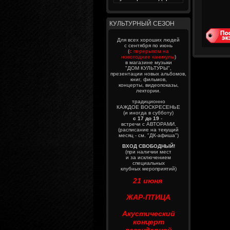
КУЛЬТУРНЫЙ СЕЗОН
Для всех хороших людей
с сентября по июнь
(
с перерывом на
новогодние каникулы
)
в магазине музыки
"ДОМ КУЛЬТУРЫ",
презентации новых альбомов,
книг, фильмов,
концерты, видеопоказы,
лектории.
традиционно
КАЖДОЕ ВОСКРЕСЕНЬЕ
(и иногда в субботу)
с 17 до 19
-
встречи с АВТОРАМИ.
(расписание на текущий
месяц - см. "ДК-афиша")
ВХОД СВОБОДНЫЙ!
(при наличии мест
и за исключением
специальных
клубных мероприятий)
21 июня
ЖАР-ПТИЦА
Акустический
концерт