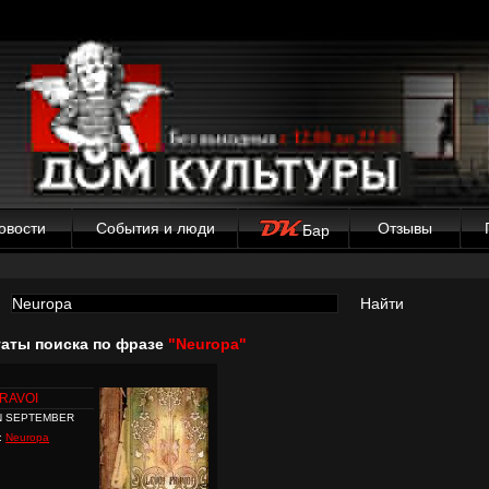
овости
События и люди
Отзывы
Бар
Найти
таты поиска по фразе
"Neuropa"
PRAVOI
N SEPTEMBER
:
Neuropa