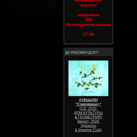
легендарной
группы
закрытие
XIX
Культурного сезона
17:00
ДК РЕКОМЕНДУЕТ
АУКЦЫОН
"Сокровище>"
(CD, 2025,
ДОМ КУЛЬТУРЫ
& ГЕОМЕТРИЯ)
(винил, 2026,
АукцЫон
& Imagine Club)