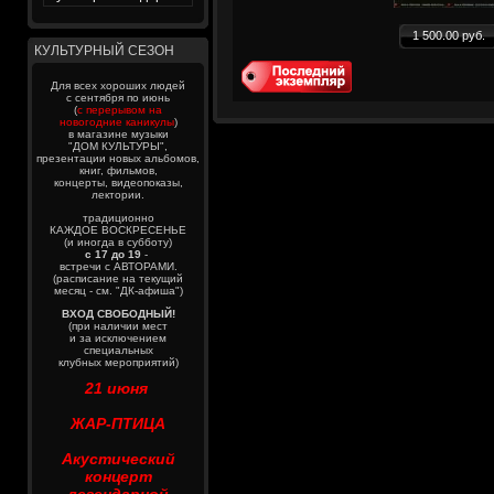
1 500.00 руб.
КУЛЬТУРНЫЙ СЕЗОН
Для всех хороших людей
с сентября по июнь
(
с перерывом на
новогодние каникулы
)
в магазине музыки
"ДОМ КУЛЬТУРЫ",
презентации новых альбомов,
книг, фильмов,
концерты, видеопоказы,
лектории.
традиционно
КАЖДОЕ ВОСКРЕСЕНЬЕ
(и иногда в субботу)
с 17 до 19
-
встречи с АВТОРАМИ.
(расписание на текущий
месяц - см. "ДК-афиша")
ВХОД СВОБОДНЫЙ!
(при наличии мест
и за исключением
специальных
клубных мероприятий)
21 июня
ЖАР-ПТИЦА
Акустический
концерт