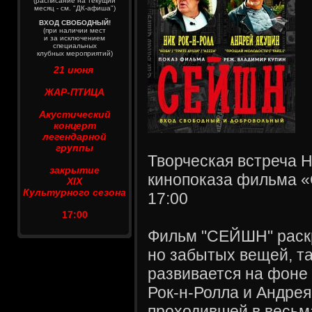
(расписание на текущий
месяц - см. "ДК-афиша")
ВХОД СВОБОДНЫЙ!
(при наличии мест
и за исключением
специальных
клубных мероприятий)
21 июня
ЖАР-ПТИЦА
Акустический
концерт
легендарной
группы
Творческая встреча Н
закрытие
кинопоказа фильма 
XIX
Культурного сезона
17:00
17:00
Фильм "СЕЙШН" раскр
но забытых вещей, т
развивается на фоне
Рок-н-Ролла и Андрея
проходившей в весьм