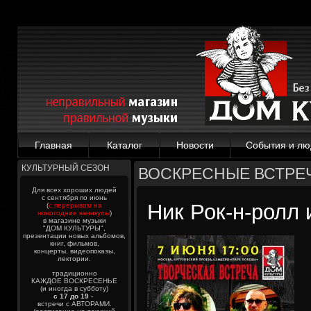
Главная
Каталог
Новости
События и лю
КУЛЬТУРНЫЙ СЕЗОН
ВОСКРЕСНЫЕ ВСТРЕ
Для всех хороших людей
с сентября по июнь
Ник Рок-н-ролл
(
с перерывом на
новогодние каникулы
)
в магазине музыки
"ДОМ КУЛЬТУРЫ",
презентации новых альбомов,
книг, фильмов,
концерты, видеопоказы,
лектории.
традиционно
КАЖДОЕ ВОСКРЕСЕНЬЕ
(и иногда в субботу)
с 17 до 19
-
встречи с АВТОРАМИ.