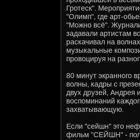
Гротеск". Мероприят
"Олимп", где арт-обь
"Можно всё". Журнал
задавали артистам в
раскачивал на волнах
музыкальные компози
провоцируя на разно
80 минут экранного в
волны, кадры с през
двух друзей, Андрея 
воспоминаний каждог
захватывающую.
Если "сейшн" это не
фильм "СЕЙШН" - пол